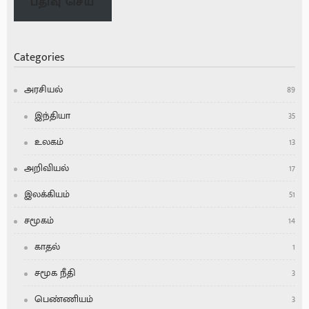
பதிவு செய்
Categories
அரசியல்
89
இந்தியா
35
உலகம்
13
அறிவியல்
17
இலக்கியம்
51
சமூகம்
14
காதல்
1
சமூக நீதி
3
பெண்ணியம்
3