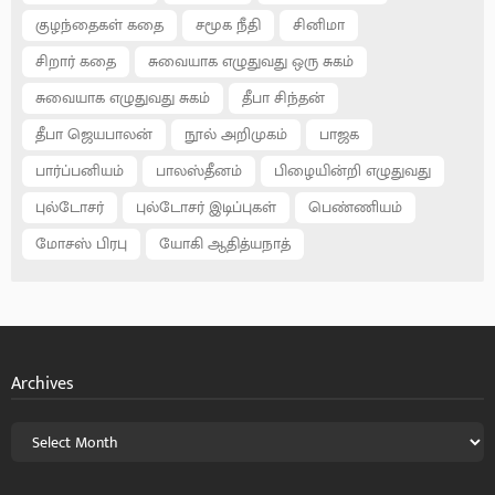
குழந்தைகள் கதை
சமூக நீதி
சினிமா
சிறார் கதை
சுவையாக எழுதுவது ஒரு சுகம்
சுவையாக எழுதுவது சுகம்
தீபா சிந்தன்
தீபா ஜெயபாலன்
நூல் அறிமுகம்
பாஜக
பார்ப்பனியம்
பாலஸ்தீனம்
பிழையின்றி எழுதுவது
புல்டோசர்
புல்டோசர் இடிப்புகள்
பெண்ணியம்
மோசஸ் பிரபு
யோகி ஆதித்யநாத்
Archives