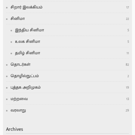
சிறார் இலக்கியம்
17
சினிமா
22
இந்திய சினிமா
5
உலக சினிமா
5
தமிழ் சினிமா
11
தொடர்கள்
82
தொழில்நுட்பம்
2
புத்தக அறிமுகம்
19
மற்றவை
13
வரலாறு
29
Archives