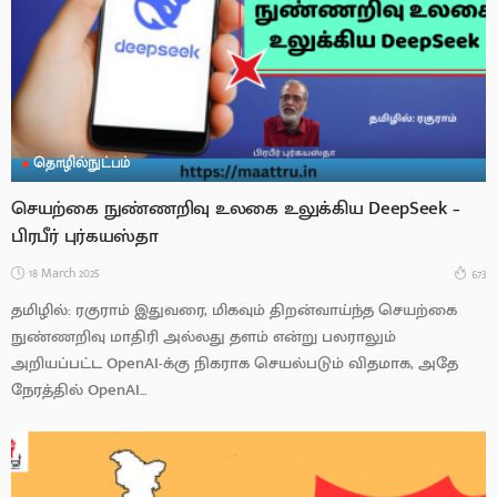
தொழில்நுட்பம்
செயற்கை நுண்ணறிவு உலகை உலுக்கிய DeepSeek –
பிரபீர் புர்கயஸ்தா
18 March 2025
673
தமிழில்: ரகுராம் இதுவரை, மிகவும் திறன்வாய்ந்த செயற்கை
நுண்ணறிவு மாதிரி அல்லது தளம் என்று பலராலும்
அறியப்பட்ட OpenAI-க்கு நிகராக செயல்படும் விதமாக, அதே
நேரத்தில் OpenAI...