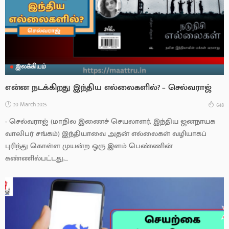
இலக்கியம்
என்ன நடக்கிறது இந்திய எல்லைகளில்? – செல்வராஜ்
20 March 2025
648
- செல்வராஜ் (மாநில இணைச் செயலாளர், இந்திய ஜனநாயக
வாலிபர் சங்கம்) இந்தியாவை அதன் எல்லைகள் வழியாகப்
புரிந்து கொள்ள முயன்ற ஒரு இளம் பெண்ணின்
கண்ணில்பட்டது,...