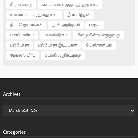
சிறார் கதை
சுவையாக எழுதுவது ஒரு சுகம்
சுவையாக எழுதுவது சுகம்
தீபா சிந்தன்
தீபா ஜெயபாலன்
நூல் அறிமுகம்
பாஜக
பார்ப்பனியம்
பாலஸ்தீனம்
பிழையின்றி எழுதுவது
புல்டோசர்
புல்டோசர் இடிப்புகள்
பெண்ணியம்
மோசஸ் பிரபு
யோகி ஆதித்யநாத்
Archives
Categories