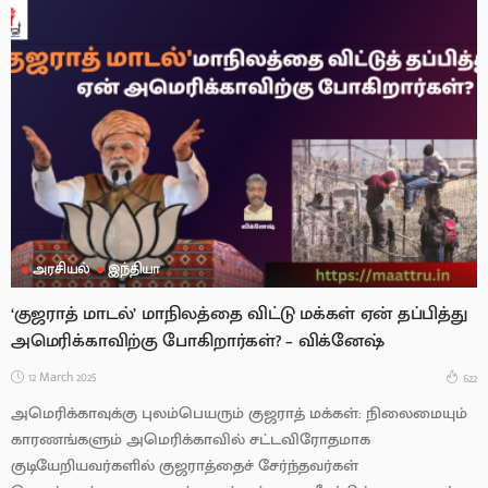
அரசியல்
இந்தியா
‘குஜராத் மாடல்’ மாநிலத்தை விட்டு மக்கள் ஏன் தப்பித்து
அமெரிக்காவிற்கு போகிறார்கள்? – விக்னேஷ்
12 March 2025
622
அமெரிக்காவுக்கு புலம்பெயரும் குஜராத் மக்கள்: நிலைமையும்
காரணங்களும் அமெரிக்காவில் சட்டவிரோதமாக
குடியேறியவர்களில் குஜராத்தைச் சேர்ந்தவர்கள்