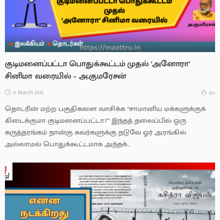
இலக்கியம்
தொடர்கள்
குடிமனைப்பட்டா பொதுக்கூட்டம் முதல் ‘அனோரா’
சினிமா வரையில் – அ.குமரேசன்
21 March 2025
451
தொடரின் மற்ற பகுதிகளை வாசிக்க “சாமானிய மக்களுக்குக்
கிடைக்குமா குடிமனைப்பட்டா?” இந்தத் தலைப்பில் ஒரு
கருத்தரங்கம் நான்கு சுவர்களுக்கு நடுவே ஓர் அரங்கில்
அல்லாமல் பொதுக்கூட்டமாக அந்தக்...