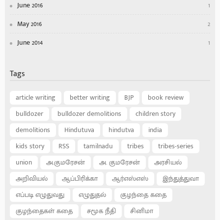
June 2016
1
May 2016
2
June 2014
1
Tags
article writing
better writing
BJP
book review
bulldozer
bulldozer demolitions
children story
demolitions
Hindutuva
hindutva
india
kids story
RSS
tamilnadu
tribes
tribes-series
union
அ.குமரேசன்
அ. குமரேசன்
அரசியல்
அறிவியல்
ஆப்பிரிக்கா
ஆர்எஸ்எஸ்
இந்துத்துவா
எப்படி எழுதுவது
எழுதுதல்
குழந்தை கதை
குழந்தைகள் கதை
சமூக நீதி
சினிமா