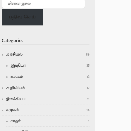
பதிவு செய்
Categories
அரசியல்
89
இந்தியா
35
உலகம்
13
அறிவியல்
17
இலக்கியம்
51
சமூகம்
14
காதல்
1