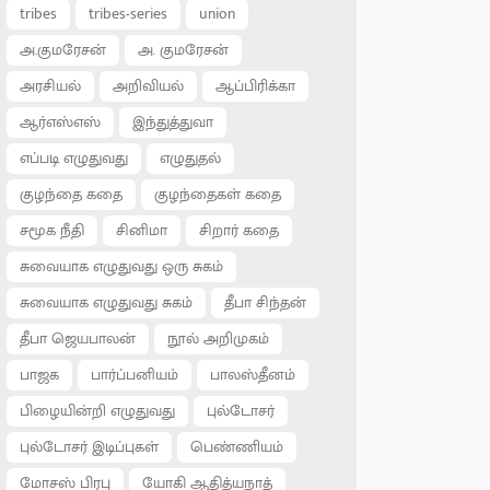
tribes
tribes-series
union
அ.குமரேசன்
அ. குமரேசன்
அரசியல்
அறிவியல்
ஆப்பிரிக்கா
ஆர்எஸ்எஸ்
இந்துத்துவா
எப்படி எழுதுவது
எழுதுதல்
குழந்தை கதை
குழந்தைகள் கதை
சமூக நீதி
சினிமா
சிறார் கதை
சுவையாக எழுதுவது ஒரு சுகம்
சுவையாக எழுதுவது சுகம்
தீபா சிந்தன்
தீபா ஜெயபாலன்
நூல் அறிமுகம்
பாஜக
பார்ப்பனியம்
பாலஸ்தீனம்
பிழையின்றி எழுதுவது
புல்டோசர்
புல்டோசர் இடிப்புகள்
பெண்ணியம்
மோசஸ் பிரபு
யோகி ஆதித்யநாத்