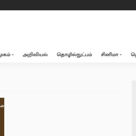
ூகம்
அறிவியல்
தொழில்நுட்பம்
சினிமா
த