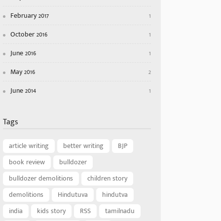
February 2017
1
October 2016
1
June 2016
1
May 2016
2
June 2014
1
Tags
article writing
better writing
BJP
book review
bulldozer
bulldozer demolitions
children story
demolitions
Hindutuva
hindutva
india
kids story
RSS
tamilnadu