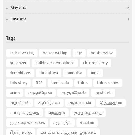
May 2016
2
June 2014
1
Tags
article writing
better writing
BJP
book review
bulldozer
bulldozer demolitions
children story
demolitions
Hindutuva
hindutva
india
kids story
RSS
tamilnadu
tribes
tribes-series
union
அ.குமரேசன்
அ. குமரேசன்
அரசியல்
அறிவியல்
ஆப்பிரிக்கா
ஆர்எஸ்எஸ்
இந்துத்துவா
எப்படி எழுதுவது
எழுதுதல்
குழந்தை கதை
குழந்தைகள் கதை
சமூக நீதி
சினிமா
சிறார் கதை
சுவையாக எழுதுவது ஒரு சுகம்