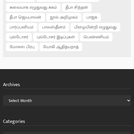
சுவையாக எழுதுவது சுகம்
தீபா சிந்தன்
தீபா ஜெயபாலன்
நூல் அறிமுகம்
பாஜக
பார்ப்பனியம்
பாலஸ்தீனம்
பிழையின்றி எழுதுவது
புல்டோசர்
புல்டோசர் இடிப்புகள்
பெண்ணியம்
மோசஸ் பிரபு
யோகி ஆதித்யநாத்
Archives
Categories