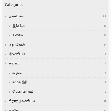
Categories
அரசியல்
89
இந்தியா
35
உலகம்
13
அறிவியல்
17
இலக்கியம்
51
சமூகம்
14
காதல்
1
சமூக நீதி
3
பெண்ணியம்
3
சிறார் இலக்கியம்
17
சினிமா
22