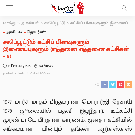
மாற்று
>
அரசியல்
>
சலிப்பூட்டும் கட்சிப் பிளவுகளும் இணைப்புகளும் (எத்தனை எத்தனை கட்சிகள் – 8)
அரசியல்
தொடர்கள்
சலிப்பூட்டும் கட்சிப் பிளவுகளும்
இணைப்புகளும் (எத்தனை எத்தனை கட்சிகள்
– 8)
18 February 2026
344 Views
posted on
Feb. 18, 2026 at 6:00 am
1977 மார்ச் மாதம் பிரதமரான மொரார்ஜி தேசாய்
1979 ஜூலையில் பதவி இழந்தார். உட்கட்சி
முரண்பாடே பிரதான காரணம். ஜனதா கட்சியில்
சங்கமமான பின்பும் தங்கள் ஆர்.எஸ்.எஸ்