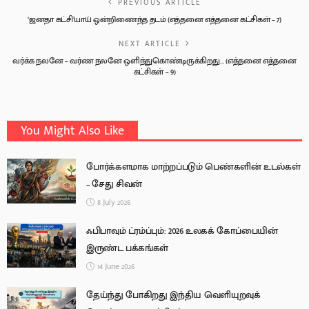
PREVIOUS ARTICLE
‘ஜனதா கட்சி’யாய் ஒன்றிணைந்த தடம் (எத்தனை எத்தனை கட்சிகள் – 7)
NEXT ARTICLE
வர்க்க நலனே – வர்ண நலனே ஒளிந்துகொண்டிருக்கிறது… (எத்தனை எத்தனை
கட்சிகள் – 9)
You Might Also Like
போர்க்களமாக மாற்றப்படும் பெண்களின் உடல்கள்
– சேது சிவன்
8 July 2026
ஃபிபாவும் ட்ரம்ப்பும்: 2026 உலகக் கோப்பையின்
இருண்ட பக்கங்கள்
14 June 2026
தேய்ந்து போகிறது இந்திய வெளியுறவுக்