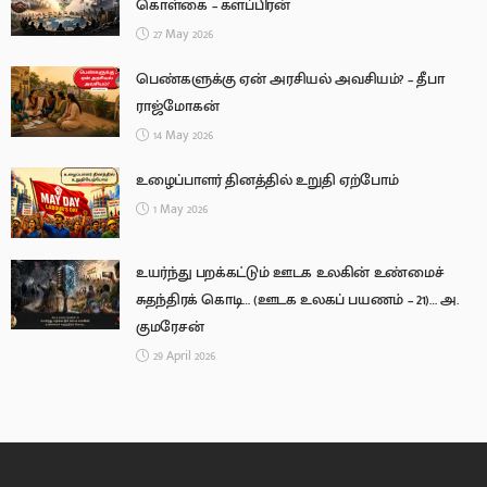
கொள்கை – களப்பிரன்
27 May 2026
பெண்களுக்கு ஏன் அரசியல் அவசியம்? – தீபா
ராஜ்மோகன்
14 May 2026
உழைப்பாளர் தினத்தில் உறுதி ஏற்போம்
1 May 2026
உயர்ந்து பறக்கட்டும் ஊடக உலகின் உண்மைச்
சுதந்திரக் கொடி… (ஊடக உலகப் பயணம் – 21)… அ.
குமரேசன்
29 April 2026