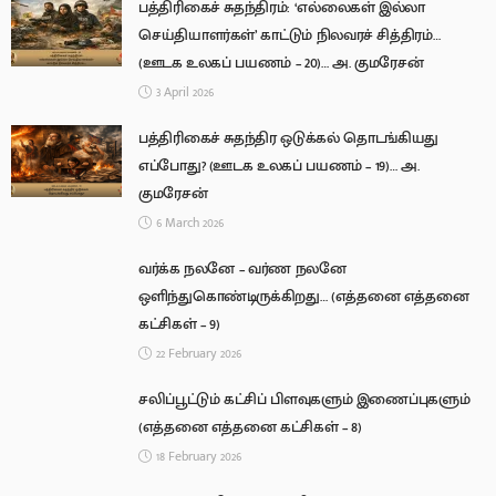
பத்திரிகைச் சுதந்திரம்: ‘எல்லைகள் இல்லா
செய்தியாளர்கள்’ காட்டும் நிலவரச் சித்திரம்…
(ஊடக உலகப் பயணம் – 20)… அ. குமரேசன்
3 April 2026
பத்திரிகைச் சுதந்திர ஒடுக்கல் தொடங்கியது
எப்போது? (ஊடக உலகப் பயணம் – 19)… அ.
குமரேசன்
6 March 2026
வர்க்க நலனே – வர்ண நலனே
ஒளிந்துகொண்டிருக்கிறது… (எத்தனை எத்தனை
கட்சிகள் – 9)
22 February 2026
சலிப்பூட்டும் கட்சிப் பிளவுகளும் இணைப்புகளும்
(எத்தனை எத்தனை கட்சிகள் – 8)
18 February 2026