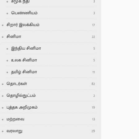
சமூக நீதி
3
பெண்ணியம்
3
சிறார் இலக்கியம்
17
சினிமா
22
இந்திய சினிமா
5
உலக சினிமா
5
தமிழ் சினிமா
11
தொடர்கள்
82
தொழில்நுட்பம்
2
புத்தக அறிமுகம்
19
மற்றவை
13
வரலாறு
29