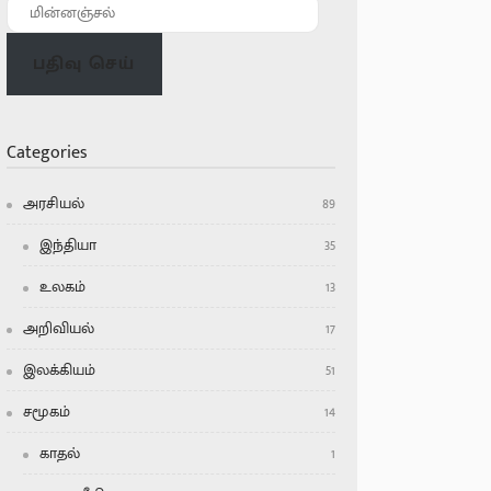
பதிவு செய்
Categories
அரசியல்
89
இந்தியா
35
உலகம்
13
அறிவியல்
17
இலக்கியம்
51
சமூகம்
14
காதல்
1