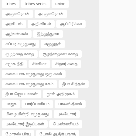
tribes
tribes-series
union
அ.குமரேசன்
அ. குமரேசன்
அரசியல்
அறிவியல்
ஆப்பிரிக்கா
ஆர்எஸ்எஸ்
இந்துத்துவா
எப்படி எழுதுவது
எழுதுதல்
குழந்தை கதை
குழந்தைகள் கதை
சமூக நீதி
சினிமா
சிறார் கதை
சுவையாக எழுதுவது ஒரு சுகம்
சுவையாக எழுதுவது சுகம்
தீபா சிந்தன்
தீபா ஜெயபாலன்
நூல் அறிமுகம்
பாஜக
பார்ப்பனியம்
பாலஸ்தீனம்
பிழையின்றி எழுதுவது
புல்டோசர்
புல்டோசர் இடிப்புகள்
பெண்ணியம்
மோசஸ் பிரபு
யோகி ஆதித்யநாத்