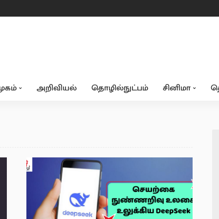
ூகம்
அறிவியல்
தொழில்நுட்பம்
சினிமா
த