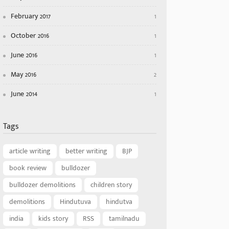
February 2017
1
October 2016
1
June 2016
1
May 2016
2
June 2014
1
Tags
article writing
better writing
BJP
book review
bulldozer
bulldozer demolitions
children story
demolitions
Hindutuva
hindutva
india
kids story
RSS
tamilnadu