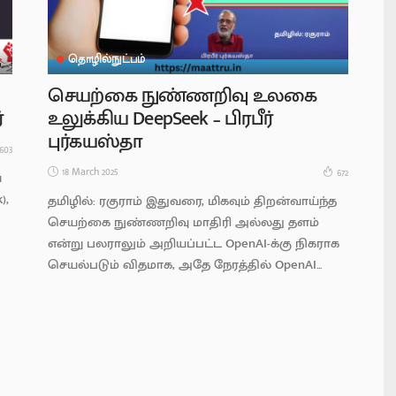
தொழில்நுட்பம்
செயற்கை நுண்ணறிவு உலகை
்
உலுக்கிய DeepSeek – பிரபீர்
புர்கயஸ்தா
603
18 March 2025
672
ய
),
தமிழில்: ரகுராம் இதுவரை, மிகவும் திறன்வாய்ந்த
செயற்கை நுண்ணறிவு மாதிரி அல்லது தளம்
என்று பலராலும் அறியப்பட்ட OpenAI-க்கு நிகராக
செயல்படும் விதமாக, அதே நேரத்தில் OpenAI...