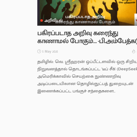
அறிவியல்
பகிரப்படாத அறிவு கரைந்து
காணாமல் போகும்… -பி.அம்பேத்கர
5 May 2025
தமிழில்: வெ. ஸ்ரீஹரன் ஒப்பீட்டளவில் ஒரு சிறி
நிறுவனத்தால் தொடங்கப்பட்ட 'டீப் சீக்' (DeepSeek
அமெரிக்காவில் செயற்கை நுண்ணறிவு
அடிப்படையிலான தொழில்நுட்பத் துறையுடன்
இணைக்கப்பட்ட பங்குச் சந்தைகளை...