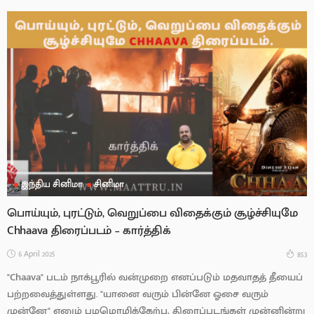
இந்திய சினிமா
சினிமா
பொய்யும், புரட்டும், வெறுப்பை விதைக்கும் சூழ்ச்சியுமே
Chhaava திரைப்படம் – கார்த்திக்
6 April 2025
853
"Chaava" படம் நாக்பூரில் வன்முறை எனப்படும் மதவாதத் தீயைப்
பற்றவைத்துள்ளது. "யானை வரும் பின்னே ஓசை வரும்
முன்னே" எனும் பழமொழிக்கேற்ப, திரைப்படங்கள் முன்னின்று