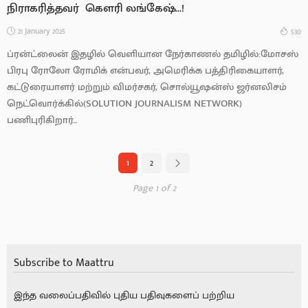
நிராகரித்தவர் கௌரி லங்கேஷ்…!
21 January 2025
530
ப்ரன்ட்லைன் இதழில் வெளியான நேர்காணல் தமிழில்:மோசஸ்
பிரபு ரோலோ ரோமிக் என்பவர், அமெரிக்க பத்திரிகையாளர்,
கட்டுரையாளர் மற்றும் விமர்சகர், சொல்யூஷன்ஸ் ஜர்னலிசம்
நெட்வொர்க்கில்(SOLUTION JOURNALISM NETWORK)
பணிபுரிகிறார்...
1
2
Page 1 of 2
Subscribe to Maattru
இந்த வலைப்பதிவில் புதிய பதிவுகளைப் பற்றிய