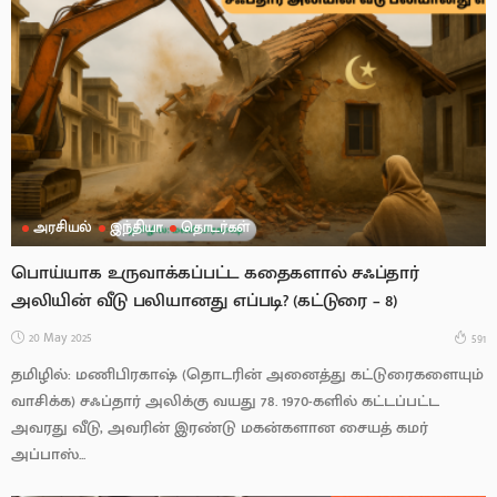
அரசியல்
இந்தியா
தொடர்கள்
பொய்யாக உருவாக்கப்பட்ட கதைகளால் சஃப்தார்
அலியின் வீடு பலியானது எப்படி? (கட்டுரை – 8)
20 May 2025
591
தமிழில்: மணிபிரகாஷ் (தொடரின் அனைத்து கட்டுரைகளையும்
வாசிக்க) சஃப்தார் அலிக்கு வயது 78. 1970-களில் கட்டப்பட்ட
அவரது வீடு, அவரின் இரண்டு மகன்களான சையத் கமர்
அப்பாஸ்...