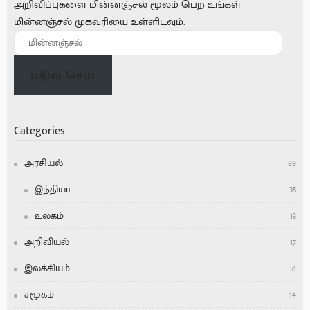
அறிவிப்புகளை மின்னஞ்சல் மூலம் பெற உங்கள்
மின்னஞ்சல் முகவரியை உள்ளிடவும்.
பதிவு செய்
Categories
அரசியல்
89
இந்தியா
35
உலகம்
13
அறிவியல்
17
இலக்கியம்
51
சமூகம்
14