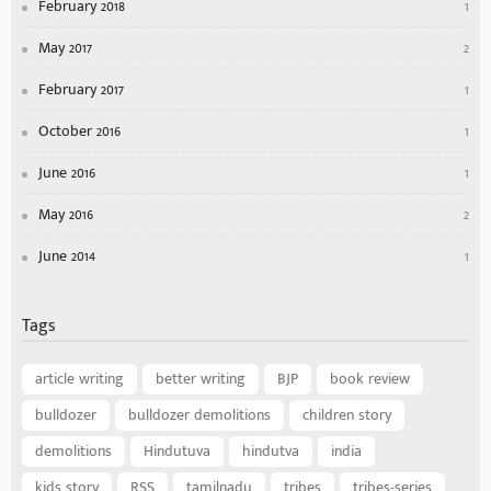
February 2018
1
May 2017
2
February 2017
1
October 2016
1
June 2016
1
May 2016
2
June 2014
1
Tags
article writing
better writing
BJP
book review
bulldozer
bulldozer demolitions
children story
demolitions
Hindutuva
hindutva
india
kids story
RSS
tamilnadu
tribes
tribes-series