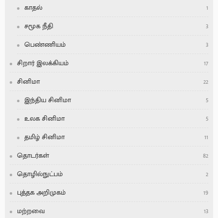
காதல்
1
சமூக நீதி
3
பெண்ணியம்
3
சிறார் இலக்கியம்
17
சினிமா
22
இந்திய சினிமா
5
உலக சினிமா
5
தமிழ் சினிமா
11
தொடர்கள்
82
தொழில்நுட்பம்
2
புத்தக அறிமுகம்
19
மற்றவை
13