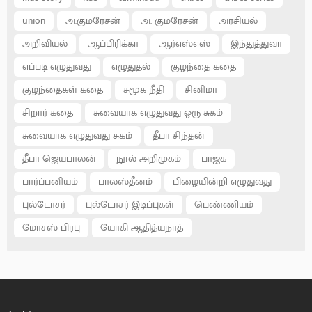
union
அ.குமரேசன்
அ. குமரேசன்
அரசியல்
அறிவியல்
ஆப்பிரிக்கா
ஆர்எஸ்எஸ்
இந்துத்துவா
எப்படி எழுதுவது
எழுதுதல்
குழந்தை கதை
குழந்தைகள் கதை
சமூக நீதி
சினிமா
சிறார் கதை
சுவையாக எழுதுவது ஒரு சுகம்
சுவையாக எழுதுவது சுகம்
தீபா சிந்தன்
தீபா ஜெயபாலன்
நூல் அறிமுகம்
பாஜக
பார்ப்பனியம்
பாலஸ்தீனம்
பிழையின்றி எழுதுவது
புல்டோசர்
புல்டோசர் இடிப்புகள்
பெண்ணியம்
மோசஸ் பிரபு
யோகி ஆதித்யநாத்