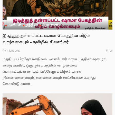
அரசியல்
இந்தியா
தொடர்கள்
இடித்துத் தள்ளப்பட்ட ஷாமா பேகத்தின் வீடும்
வாழ்க்கையும் – தமிழில்: சிவசங்கர்
11 June 2025
511
மத்தியப் பிரதேச மாநிலம், டிண்டோரி மாவட்டத்தின் ஷாபுரா
என்ற ஊரில், ஒரு குடும்பத்தின் வாழ்க்கைப்
போராட்டங்களையும், பல்வேறு மகிழ்ச்சியான
நினைவுகளையும், கனவுகளையும் சாட்சியாகச் சுமந்து
கொண்டு சுமார்...