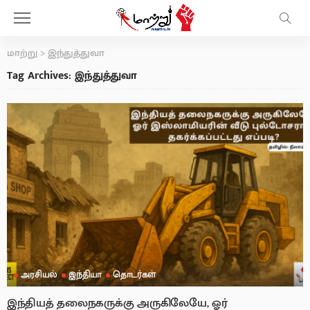
மாற்று
>
இந்துத்துவா
Tag Archives: இந்துத்துவா
அரசியல்
இந்தியா
தொடர்கள்
இந்தியத் தலைநகருக்கு அருகிலேயே, ஓர்