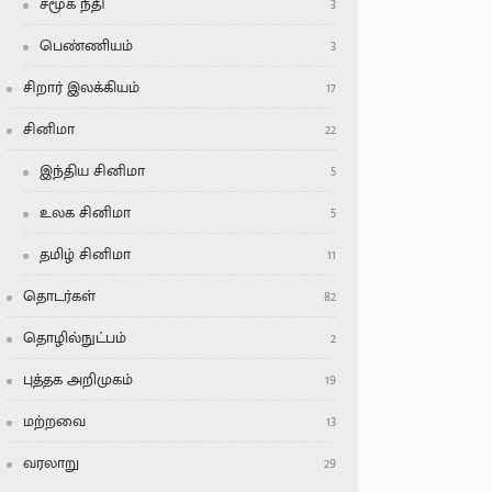
சமூக நீதி
3
பெண்ணியம்
3
சிறார் இலக்கியம்
17
சினிமா
22
இந்திய சினிமா
5
உலக சினிமா
5
தமிழ் சினிமா
11
தொடர்கள்
82
தொழில்நுட்பம்
2
புத்தக அறிமுகம்
19
மற்றவை
13
வரலாறு
29