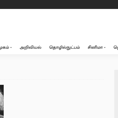
ூகம்
அறிவியல்
தொழில்நுட்பம்
சினிமா
த