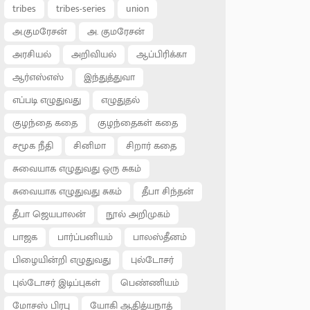
tribes
tribes-series
union
அ.குமரேசன்
அ. குமரேசன்
அரசியல்
அறிவியல்
ஆப்பிரிக்கா
ஆர்எஸ்எஸ்
இந்துத்துவா
எப்படி எழுதுவது
எழுதுதல்
குழந்தை கதை
குழந்தைகள் கதை
சமூக நீதி
சினிமா
சிறார் கதை
சுவையாக எழுதுவது ஒரு சுகம்
சுவையாக எழுதுவது சுகம்
தீபா சிந்தன்
தீபா ஜெயபாலன்
நூல் அறிமுகம்
பாஜக
பார்ப்பனியம்
பாலஸ்தீனம்
பிழையின்றி எழுதுவது
புல்டோசர்
புல்டோசர் இடிப்புகள்
பெண்ணியம்
மோசஸ் பிரபு
யோகி ஆதித்யநாத்