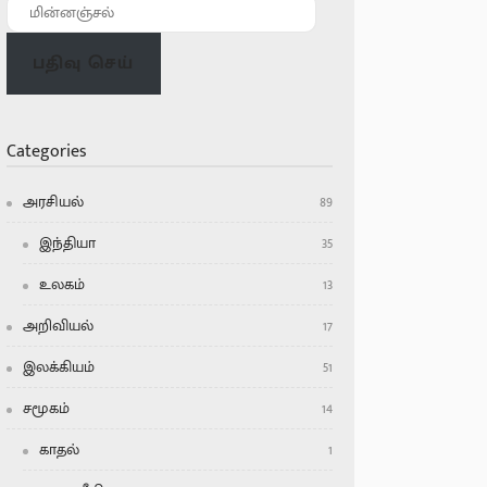
பதிவு செய்
Categories
அரசியல்
89
இந்தியா
35
உலகம்
13
அறிவியல்
17
இலக்கியம்
51
சமூகம்
14
காதல்
1