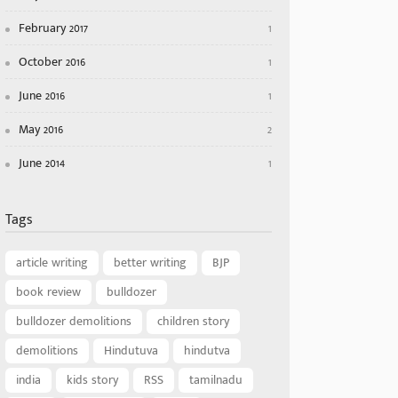
February 2017
1
October 2016
1
June 2016
1
May 2016
2
June 2014
1
Tags
article writing
better writing
BJP
book review
bulldozer
bulldozer demolitions
children story
demolitions
Hindutuva
hindutva
india
kids story
RSS
tamilnadu